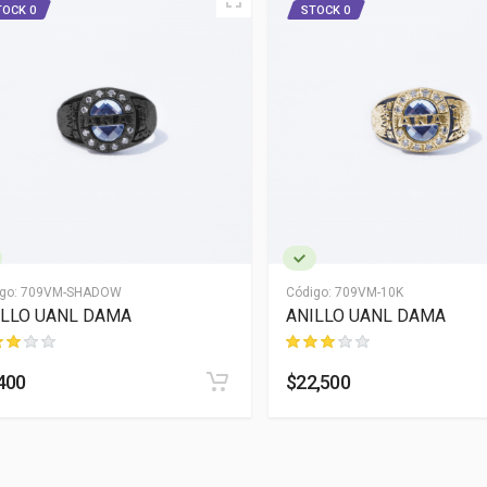
TOCK 0
STOCK 0
go:
709VM-SHADOW
Código:
709VM-10K
ILLO UANL DAMA
ANILLO UANL DAMA
400
$22,500