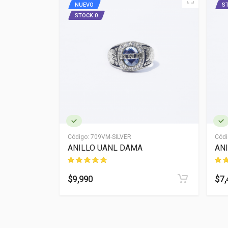
NUEVO
S
STOCK 0
Código:
709VM-SILVER
Códi
ANILLO UANL DAMA
AN
$9,990
$7,