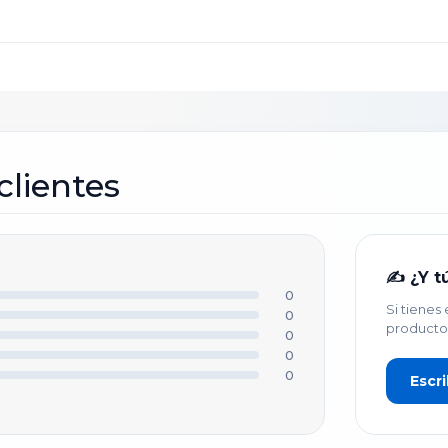
scribir tu opinión
clientes
ALIFICACIÓN *
★
★
★
★
★
✍️ ¿Y t
0
Si tienes
0
U NOMBRE O APODO *
producto
0
0
0
Escri
ÍTULO DE TU OPINIÓN *