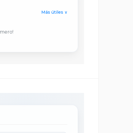
Más útiles ∨
imero!