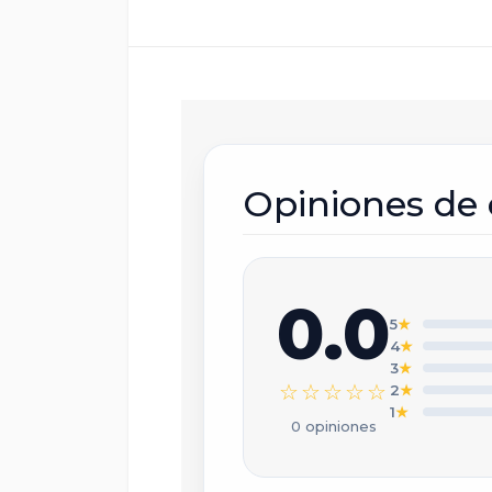
E
Opiniones de 
C
0.0
5
★
4
★
T
3
★
☆☆☆☆☆
2
★
1
★
0 opiniones
T