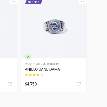
STOCK 0
NUEVO
STOCK 
Código:
709VM-LUSTRIUM
Código:
7
ANILLO UANL DAMA
ANILLO
$4,750
$43,20